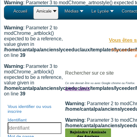
Warning
: Parameter 3 to modChrome_artnostyle() expected to
Accueil
Amicale
Médias
Le Lycée
Contact
Warning
: Parameter 2 to
modChrome_artblock()
expected to be a reference,
Vous êtes s
value given in
/home/cantalpa/ancienslyceeduclaux/templates/lyceeder
Pour voir l'en
on line
39
ê
Warning
: Parameter 3 to
modChrome_artblock()
expected to be a reference,
value given in
Ce site devrait être vu avec Google chrome ou Firefox.
/home/cantalpa/ancienslyceeduclaux/templates/lyceeder
Liens amis
on line
39
Warning
: Parameter 2 to modChr
Vous identifier ou vous
/home/cantalpa/ancienslyceed
inscrire
Identifiant
Warning
: Parameter 3 to modChr
/home/cantalpa/ancienslyceed
Mot de passe