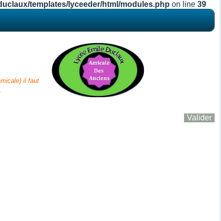
duclaux/templates/lyceeder/html/modules.php
on line
39
icale) il fa
ut
.