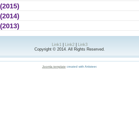
 (2015)
 (2014)
 (2013)
Link1
|
Link2
|
Link3
Copyright © 2014. All Rights Reserved.
Joomla template
created with Artisteer.