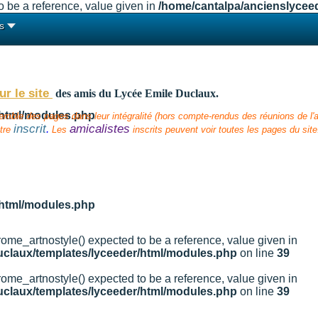
 be a reference, value given in
/home/cantalpa/ancienslycee
s
ur le site
des amis
du Lycée Emile Duclaux.
/html/modules.php
semble des pages dans leur intégralité (hors compte-rendus des réunions de l'am
inscrit
amicalistes
.
tre
Les
inscrits peuvent voir toutes les pages du site
/html/modules.php
ome_artnostyle() expected to be a reference, value given in
uclaux/templates/lyceeder/html/modules.php
on line
39
ome_artnostyle() expected to be a reference, value given in
uclaux/templates/lyceeder/html/modules.php
on line
39