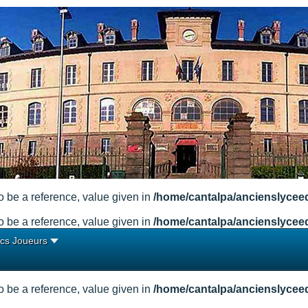
 be a reference, value given in
/home/cantalpa/ancienslycee
 be a reference, value given in
/home/cantalpa/ancienslycee
cs Joueurs
 be a reference, value given in
/home/cantalpa/ancienslycee