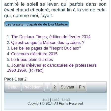
admiré le soleil se lever, qui parfois dans son
éveil chaud et coloré, mettait fin à la vie de celui
qui, comme moi, fuyait.
Lire la suite : L'apatride de Eva Marteau
The Duclaux Times, édition de février 2014
Qu’est-ce que la Maison des Lycéens ?
Les belles pages de "l'esprit Duclaux"
Concours d'écriture 2015
Le tripou plein d'arêtes
Journal d'élèves et caricatures de professeurs
1958 1959. (P.Prax)
Page 1 sur 2
Début
Précédent
1
2
Suivant
Fin
Link1
|
Link2
|
Link3
Copyright © 2014. All Rights Reserved.