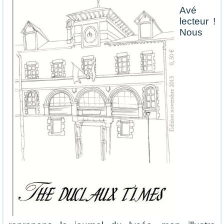
Avé
lecteur !
Nous